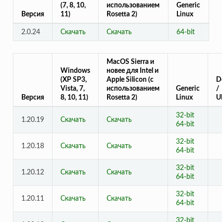
(7, 8, 10,
использованием
Generic
Версия
11)
Rosetta 2)
Linux
2.0.24
Скачать
Скачать
64-bit
MacOS Sierra и
Windows
новее для Intel и
(XP SP3,
Apple Silicon (с
D
Vista, 7,
использованием
Generic
/
Версия
8, 10, 11)
Rosetta 2)
Linux
U
32-bit
1.20.19
Скачать
Скачать
64-bit
32-bit
1.20.18
Скачать
Скачать
64-bit
32-bit
1.20.12
Скачать
Скачать
64-bit
32-bit
1.20.11
Скачать
Скачать
64-bit
32-bit